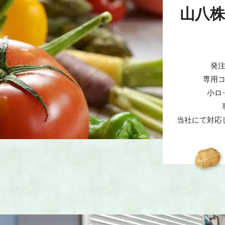
山八
発
専用
小ロ
当社にて対応