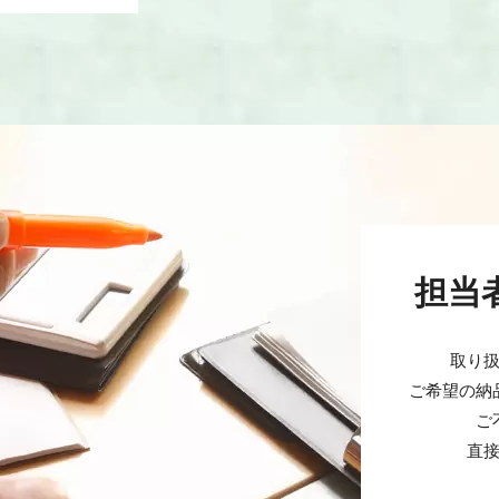
担当
取り
ご希望の納
ご
直