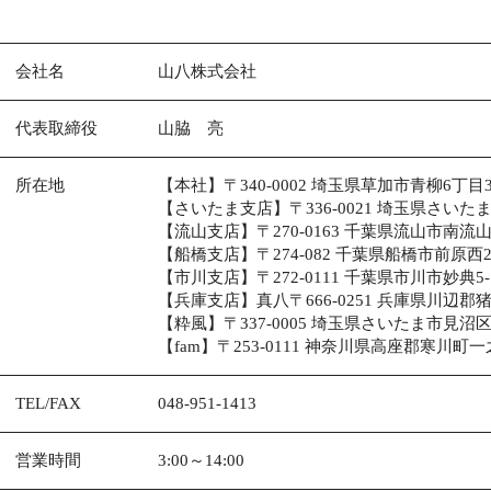
会社名
山八株式会社
代表取締役
山脇 亮
所在地
【本社】
〒340-0002 埼玉県草加市青柳6丁目39
【さいたま支店】
〒336-0021 埼玉県さいた
【流山支店】
〒270-0163 千葉県流山市南流山3
【船橋支店】
〒274-082 千葉県船橋市前原西2-
【市川支店】
〒272-0111 千葉県市川市妙典5-1
【兵庫支店】真八
〒666-0251 兵庫県川辺郡猪
【粋風】
〒337-0005 埼玉県さいたま市見沼区
【fam】
〒253-0111 神奈川県高座郡寒川町一之宮
TEL/FAX
048-951-1413
営業時間
3:00～14:00